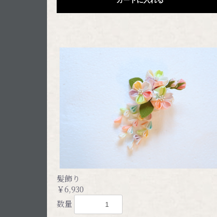
髪飾り
￥6,930
数量