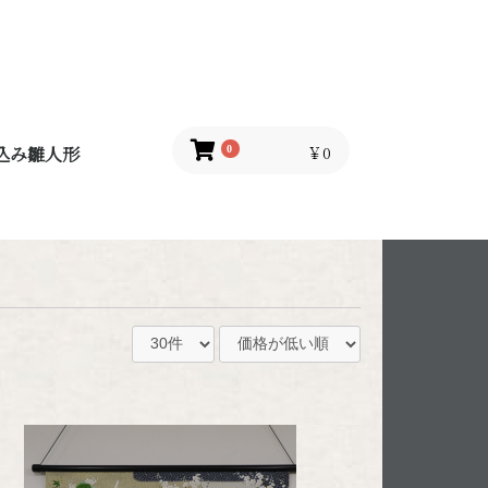
込み雛人形
￥0
0