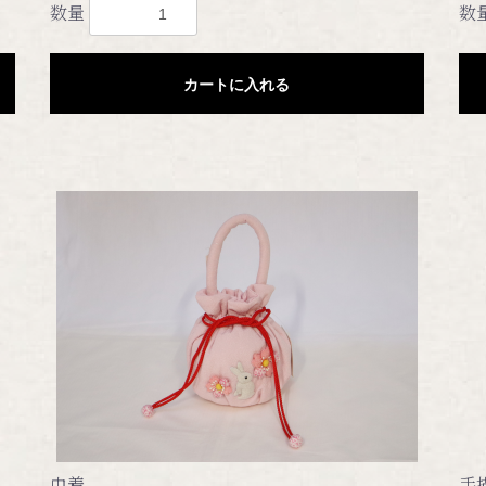
数量
数
カートに入れる
巾着
手