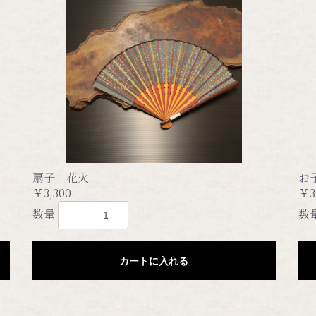
扇子 花火
お
￥3,300
￥3
数量
数
カートに入れる