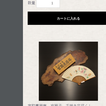
数量
カートに入れる
宮脇賣扇庵 京扇子 手描き宝尽くし