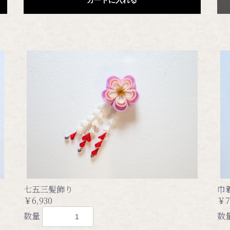
七五三髪飾り
巾
￥6,930
￥7
数量
数