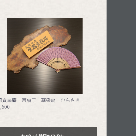
脇賣扇庵 京扇子 華染扇 むらさき
,600
ただいま品切れ中です。