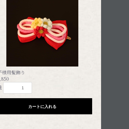
子様用髪飾り
,850
量
カートに入れる