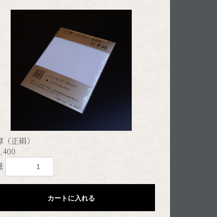
襟（正絹）
,400
量
カートに入れる