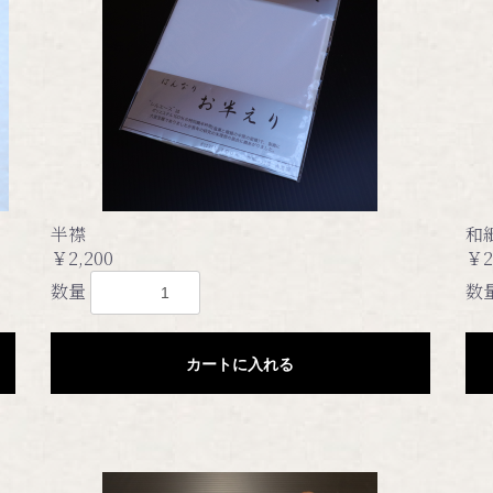
半襟
和
￥2,200
￥2
数量
数
カートに入れる