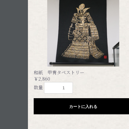
和紙 甲冑タペストリー
￥2,860
数量
カートに入れる