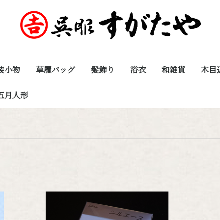
装小物
草履バッグ
髪飾り
浴衣
和雑貨
木目
五月人形
浴衣・下駄