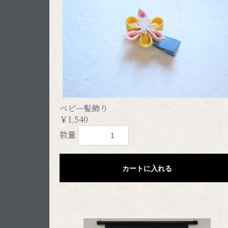
ベビー髪飾り
￥1,540
数量
カートに入れる