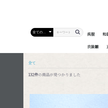
呉服
和
衣装雛
全て
132件
の商品が見つかりました