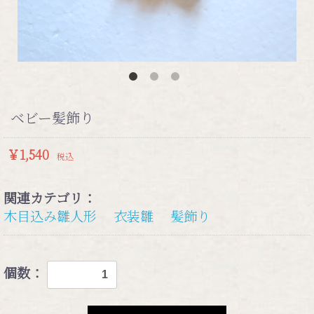
ベビー髪飾り
￥1,540
税込
関連カテゴリ：
木目込み雛人形
衣装雛
髪飾り
個数：