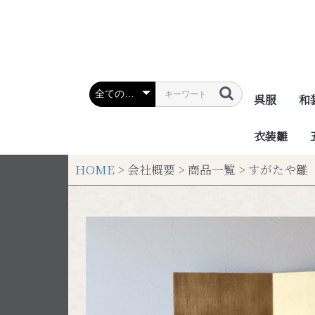
呉服
和
衣装雛
HOME
> 会社概要 > 商品一覧 > すがたや