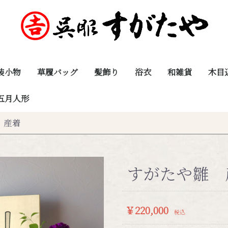
装小物
草履バッグ
髪飾り
浴衣
和雑貨
木目
五月人形
浴衣・下駄
雛 産着
すがたや雛 
￥220,000
税込