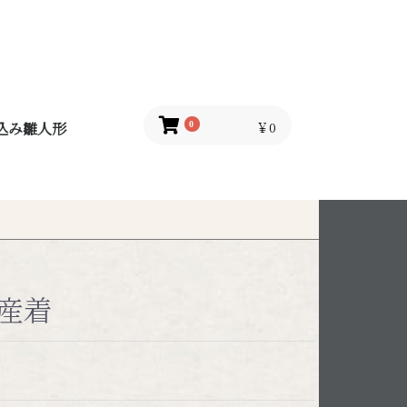
込み雛人形
￥0
0
産着